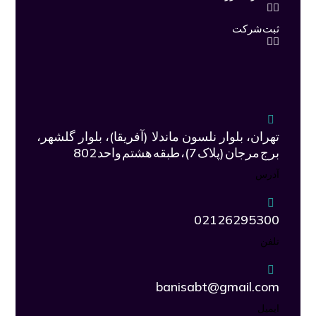
ثبت شرکت
تهران، بلوار نلسون ماندلا (آفریقا)، بلوار گلشهر،
برج مرجان (پلاک 7)، طبقه هشتم واحد 802
آدرس
02126295300
تلفن
banisabt@gmail.com
ایمیل